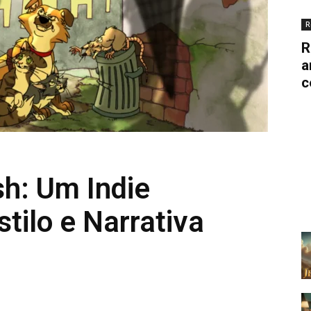
R
R
a
c
sh: Um Indie
tilo e Narrativa