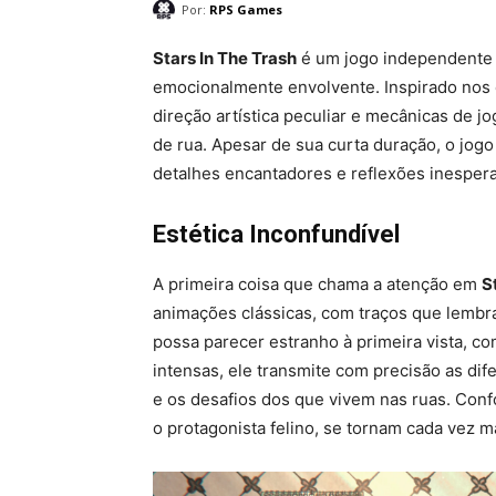
Por:
RPS Games
Stars In The Trash
é um jogo independente q
emocionalmente envolvente. Inspirado nos c
direção artística peculiar e mecânicas de 
de rua. Apesar de sua curta duração, o jog
detalhes encantadores e reflexões inesper
Estética Inconfundível
A primeira coisa que chama a atenção em
S
animações clássicas, com traços que lembr
possa parecer estranho à primeira vista, c
intensas, ele transmite com precisão as di
e os desafios dos que vivem nas ruas. Con
o protagonista felino, se tornam cada vez m