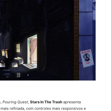
o,
Pouring Quest
,
Stars In The Trash
apresenta
tá mais refinada, com controles mais responsivos e