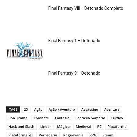
Final Fantasy VIII – Detonado Completo
Final Fantasy 1 – Detonado
Final Fantasy 9 – Detonado
TAGS
2D
Ação
Ação / Aventura
Assassino
Aventura
Boa Trama
Combate
Fantasia
Fantasia Sombria
Furtivo
Hack and Slash
Linear
Mágica
Medieval
PC
Plataforma
Plataforma 2D
Porradaria
Roguevania
RPG
Steam