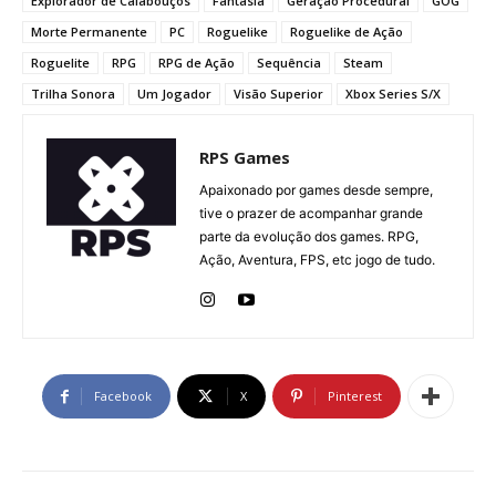
Explorador de Calabouços
Fantasia
Geração Procedural
GOG
Morte Permanente
PC
Roguelike
Roguelike de Ação
Roguelite
RPG
RPG de Ação
Sequência
Steam
Trilha Sonora
Um Jogador
Visão Superior
Xbox Series S/X
RPS Games
Apaixonado por games desde sempre,
tive o prazer de acompanhar grande
parte da evolução dos games. RPG,
Ação, Aventura, FPS, etc jogo de tudo.
Facebook
X
Pinterest