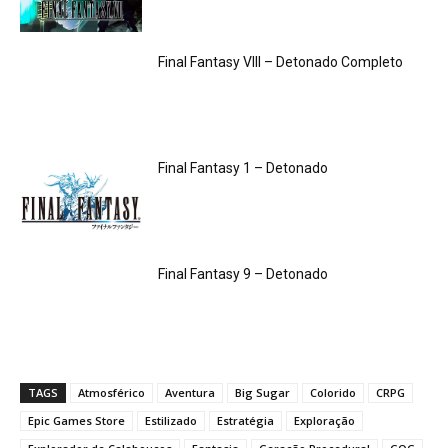
Final Fantasy VIII – Detonado Completo
Final Fantasy 1 – Detonado
Final Fantasy 9 – Detonado
TAGS
Atmosférico
Aventura
Big Sugar
Colorido
CRPG
Epic Games Store
Estilizado
Estratégia
Exploração