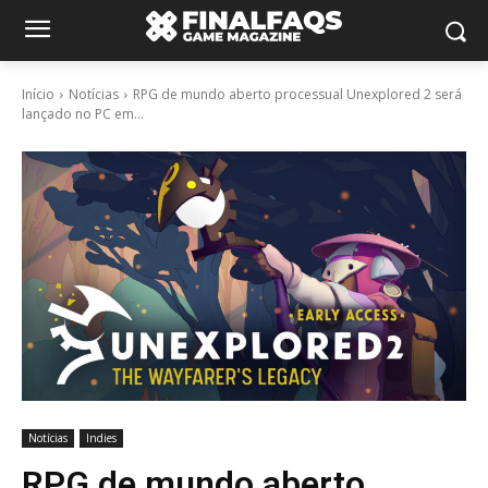
Início
Notícias
RPG de mundo aberto processual Unexplored 2 será
lançado no PC em...
Notícias
Indies
RPG de mundo aberto