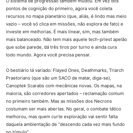
O sistema de progressão também mudou. Em vez dos
pontos de cognição do primeiro, agora você coleta
recursos no mapa planetário (que, aliás, é lindo mas meio
vazio – você só clica em missões, não explora de fato) e
investe em melhorias. É mais linear, sim, mas também
mais balanceado. Não tem mais aquele tech-priest apelão
que sobe parede, dá três tiros por turno e ainda cura
todo mundo. Agora você precisa pensar.
O bestiário tá variado: Flayed Ones, Deathmarks, Triarch
Praetorians (que são um SACO de matar, diga-se),
Canoptek Scarabs com mecânicas novas. Os mapas, na
maioria, são corredores apertados – reclamação comum
no primeiro também. Mas as missões dos Necrons
costumam ser mais abertas. No geral, o combate tático
melhorou, mas quem curte exploração vai sentir falta
daquela ambientação de “descendo cada vez mais fundo
no túmulo”.