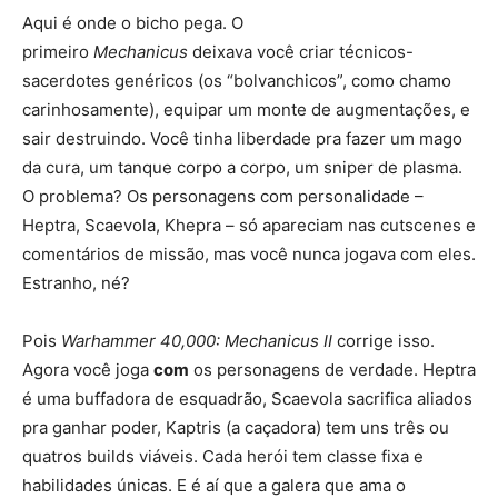
Aqui é onde o bicho pega. O
primeiro
Mechanicus
deixava você criar técnicos-
sacerdotes genéricos (os “bolvanchicos”, como chamo
carinhosamente), equipar um monte de augmentações, e
sair destruindo. Você tinha liberdade pra fazer um mago
da cura, um tanque corpo a corpo, um sniper de plasma.
O problema? Os personagens com personalidade –
Heptra, Scaevola, Khepra – só apareciam nas cutscenes e
comentários de missão, mas você nunca jogava com eles.
Estranho, né?
Pois
Warhammer 40,000: Mechanicus II
corrige isso.
Agora você joga
com
os personagens de verdade. Heptra
é uma buffadora de esquadrão, Scaevola sacrifica aliados
pra ganhar poder, Kaptris (a caçadora) tem uns três ou
quatros builds viáveis. Cada herói tem classe fixa e
habilidades únicas. E é aí que a galera que ama o