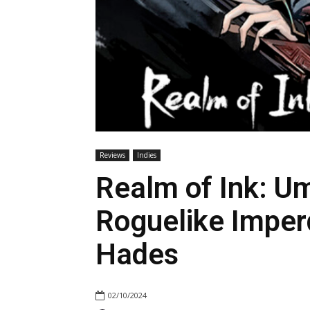
Reviews
Indies
Realm of Ink: U
Roguelike Imperd
Hades
02/10/2024