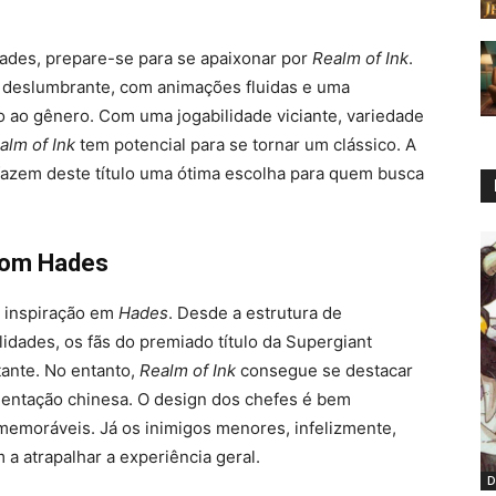
Hades, prepare-se para se apaixonar por
Realm of Ink
.
e deslumbrante, com animações fluidas e uma
 ao gênero. Com uma jogabilidade viciante, variedade
alm of Ink
tem potencial para se tornar um clássico. A
fazem deste título uma ótima escolha para quem busca
com Hades
 inspiração em
Hades
. Desde a estrutura de
lidades, os fãs do premiado título da Supergiant
tante. No entanto,
Realm of Ink
consegue se destacar
bientação chinesa. O design dos chefes é bem
memoráveis. Já os inimigos menores, infelizmente,
 atrapalhar a experiência geral.
D