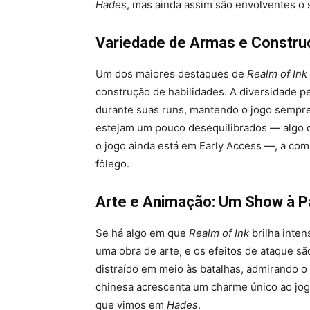
Hades
, mas ainda assim são envolventes o 
Variedade de Armas e Constru
Um dos maiores destaques de
Realm of Ink
construção de habilidades. A diversidade p
durante suas runs, mantendo o jogo sempr
estejam um pouco desequilibrados — algo qu
o jogo ainda está em Early Access —, a comb
fôlego.
Arte e Animação: Um Show à P
Se há algo em que
Realm of Ink
brilha inten
uma obra de arte, e os efeitos de ataque s
distraído em meio às batalhas, admirando o
chinesa acrescenta um charme único ao jogo
que vimos em
Hades
.