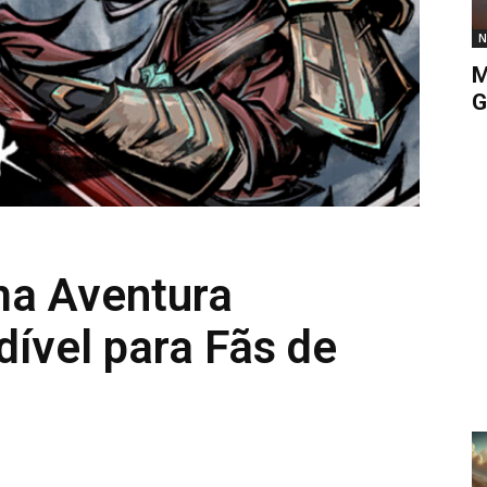
N
M
G
ma Aventura
ível para Fãs de