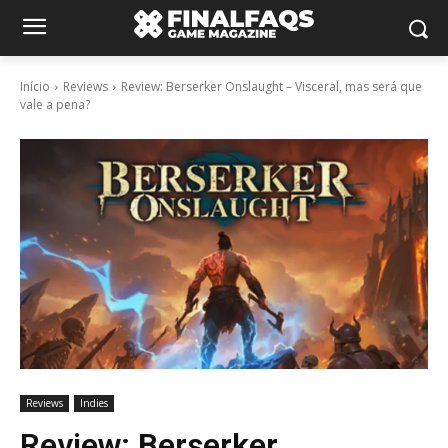
Início
Reviews
Review: Berserker Onslaught – Visceral, mas será que
vale a pena?
Reviews
Indies
Review: Berserker