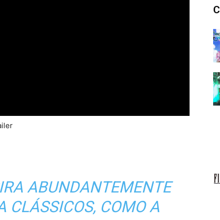
C
iler
PIRA ABUNDANTEMENTE
A CLÁSSICOS, COMO
A