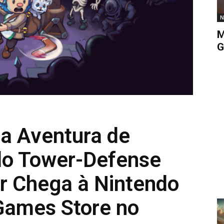
N
M
G
 a Aventura de
do Tower-Defense
r Chega à Nintendo
 Games Store no