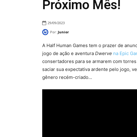
Próximo Mês!
29/09/2023
Por:
Junior
A Half Human Games tem o prazer de anun
jogo de ação e aventura
Dwerve
na Epic Ga
consertadores para se armarem com torres 
saciar sua expectativa ardente pelo jogo, v
gênero recém-criado…