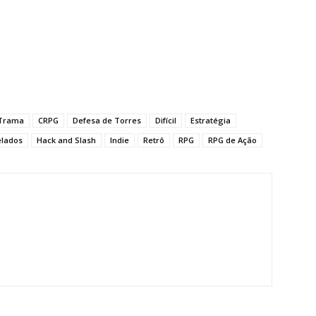
Trama
CRPG
Defesa de Torres
Difícil
Estratégia
elados
Hack and Slash
Indie
Retrô
RPG
RPG de Ação