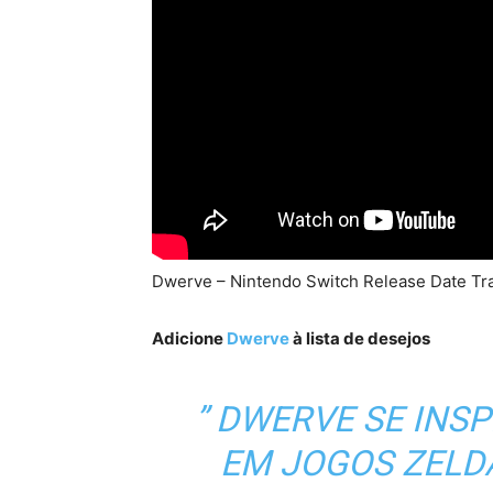
Dwerve – Nintendo Switch Release Date Tra
Adicione
Dwerve
à lista de desejos
”
DWERVE
SE INS
EM JOGOS ZELD