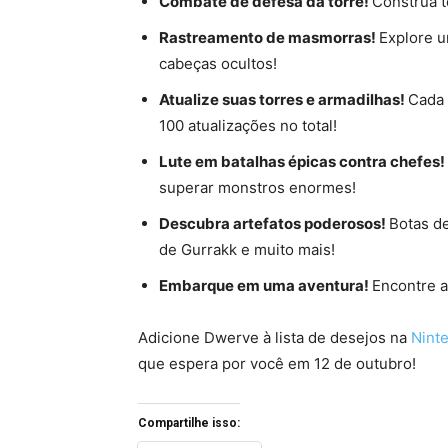
Combate de defesa da torre!
Construa t
Rastreamento de masmorras!
Explore u
cabeças ocultos!
Atualize suas torres e armadilhas!
Cada 
100 atualizações no total!
Lute em batalhas épicas contra chefes!
superar monstros enormes!
Descubra artefatos poderosos!
Botas d
de Gurrakk e muito mais!
Embarque em uma aventura!
Encontre a
Adicione Dwerve à lista de desejos na
Nint
que espera por você em 12 de outubro!
Compartilhe isso: