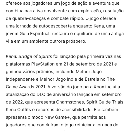
oferece aos jogadores um jogo de ação e aventura que
combina narrativa envolvente com exploração, resolução
de quebra-cabeças e combate rápido. O jogo oferece
uma jornada de autodescoberta enquanto Kena, uma
jovem Guia Espiritual, restaura o equilíbrio de uma antiga
vila em um ambiente outrora próspero.
Kena: Bridge of Spirits
foi lançado pela primeira vez nas
plataformas PlayStation em 21 de setembro de 2021 e
ganhou vários prêmios, incluindo Melhor Jogo
Independente e Melhor Jogo Indie de Estreia no The
Game Awards 2021. A versão do jogo para Xbox inclui a
atualização do DLC de aniversário lançada em setembro
de 2022, que apresenta Charmstones, Spirit Guide Trials,
Kena Outfits e recursos de acessibilidade. Ele também
apresenta o modo New Game+, que permite aos
jogadores que concluíram o jogo reiniciar a jornada de