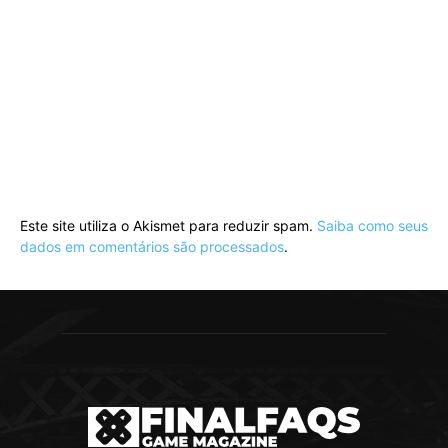
Este site utiliza o Akismet para reduzir spam.
Saiba como seus
dados em comentários são processados
.