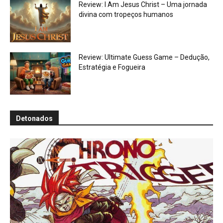
Review: I Am Jesus Christ – Uma jornada
divina com tropeços humanos
Review: Ultimate Guess Game – Dedução,
Estratégia e Fogueira
Detonados