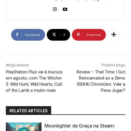
Facebook
X
Pinterest
Artigo anterior
Próximo artigo
PlayStation Plus vai à loucura
Review – That Time I Got
em agosto, com The Witcher
Reincarnated as a Slime
3: Wild Hunt, Wild Hearts, Cult
ISEKAI Chronicles: Vale a
of the Lamb e muito mais
Pena Jogar?
RELATED ARTICLES
Moonlighter de Graça na Steam: