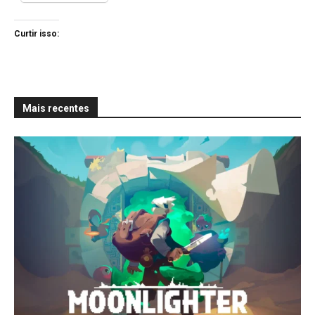
Curtir isso:
Mais recentes