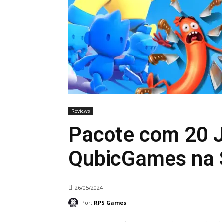
Reviews
Pacote com 20 
QubicGames na
26/05/2024
Por:
RPS Games