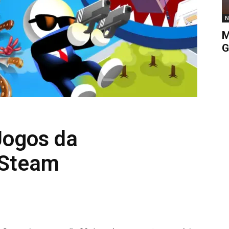
N
M
G
Jogos da
 Steam