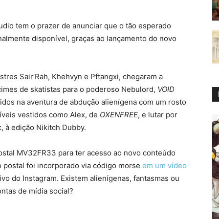
udio tem o prazer de anunciar que o tão esperado
nalmente disponível, graças ao lançamento do novo
estres Sair’Rah, Khehvyn e Pftangxi, chegaram a
cimes de skatistas para o poderoso Nebulord,
VOID
vidos na aventura de abdução alienígena com um rosto
níveis vestidos como Alex, de
OXENFREE
, e lutar por
 à edição Nikitch Dubby.
postal MV32FR33 para ter acesso ao novo conteúdo
o postal foi incorporado via código morse
em um vídeo
vo do Instagram. Existem alienígenas, fantasmas ou
ontas de mídia social?