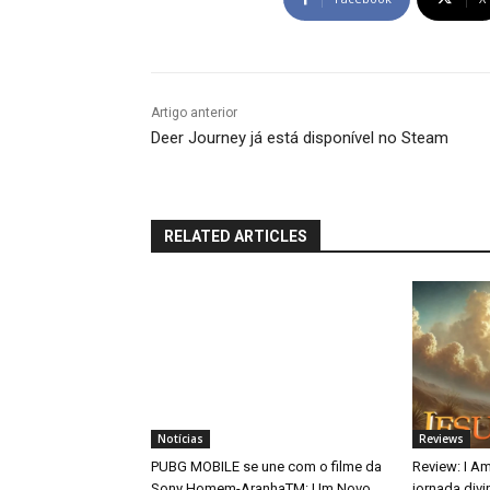
Artigo anterior
Deer Journey já está disponível no Steam
RELATED ARTICLES
Notícias
Reviews
PUBG MOBILE se une com o filme da
Review: I A
Sony Homem-AranhaTM: Um Novo
jornada div