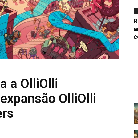
R
R
a
c
a OlliOlli
expansão OlliOlli
ers