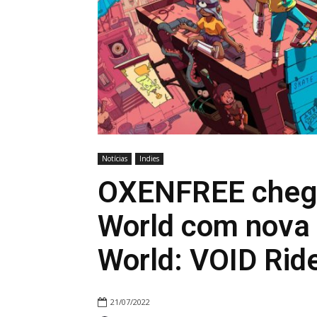
Notícias
Indies
OXENFREE chega 
World com nova 
World: VOID Rid
21/07/2022