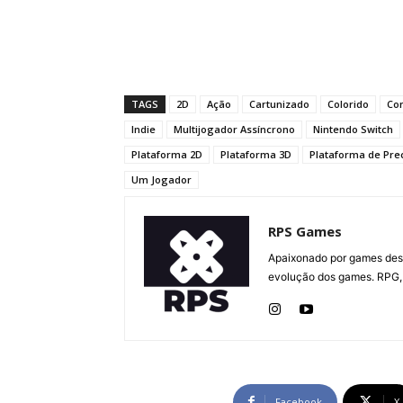
TAGS
2D
Ação
Cartunizado
Colorido
Com
Indie
Multijogador Assíncrono
Nintendo Switch
Plataforma 2D
Plataforma 3D
Plataforma de Pre
Um Jogador
RPS Games
Apaixonado por games desd
evolução dos games. RPG, 
Facebook
X