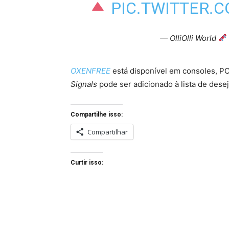
PIC.TWITTER
— OlliOlli World
OXENFREE
está disponível em consoles, PC
Signals
pode ser adicionado à lista de dese
Compartilhe isso:
Compartilhar
Curtir isso: