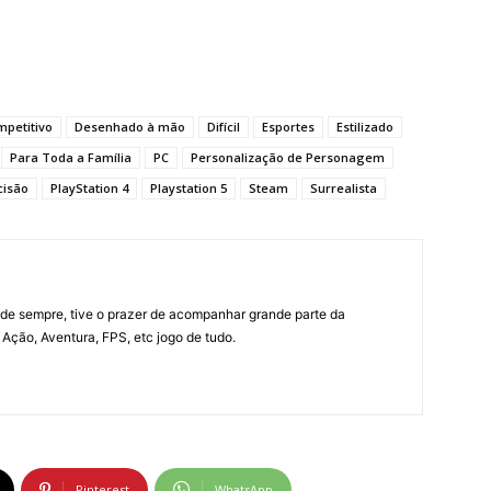
petitivo
Desenhado à mão
Difícil
Esportes
Estilizado
Para Toda a Família
PC
Personalização de Personagem
cisão
PlayStation 4
Playstation 5
Steam
Surrealista
e sempre, tive o prazer de acompanhar grande parte da
Ação, Aventura, FPS, etc jogo de tudo.
Pinterest
WhatsApp