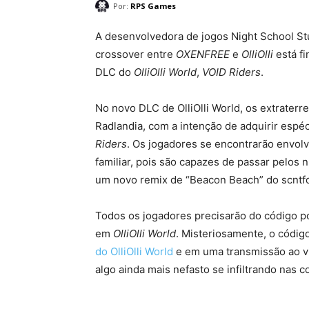
Por:
RPS Games
A desenvolvedora de jogos Night School St
crossover entre
OXENFREE
e
OlliOlli
está fi
DLC do
OlliOlli World
,
VOID Riders
.
No novo DLC de OlliOlli World, os extraterr
Radlandia, com a intenção de adquirir espé
Riders
. Os jogadores se encontrarão envol
familiar, pois são capazes de passar pelos 
um novo remix de “Beacon Beach” do scntfc,
Todos os jogadores precisarão do código 
em
OlliOlli World
. Misteriosamente, o códig
do OlliOlli World
e em uma transmissão ao vi
algo ainda mais nefasto se infiltrando nas c