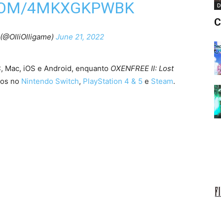
.COM/4MKXGKPWBK
D
C
(@OlliOlligame)
June 21, 2022
, Mac, iOS e Android, enquanto
OXENFREE II: Lost
jos no
Nintendo Switch
,
PlayStation 4 & 5
e
Steam
.