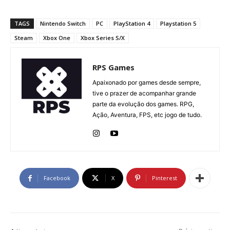
TAGS
Nintendo Switch
PC
PlayStation 4
Playstation 5
Steam
Xbox One
Xbox Series S/X
RPS Games
Apaixonado por games desde sempre,
tive o prazer de acompanhar grande
parte da evolução dos games. RPG,
Ação, Aventura, FPS, etc jogo de tudo.
Facebook
X
Pinterest