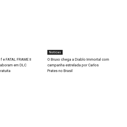
Notícias
 f e FATAL FRAME II
O Bruxo chega a Diablo Immortal com
aboram em DLC
campanha estrelada por Carlos
ratuita
Prates no Brasil