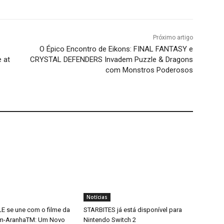
Próximo artigo
O Épico Encontro de Eikons: FINAL FANTASY e
e at
CRYSTAL DEFENDERS Invadem Puzzle & Dragons
com Monstros Poderosos
Notícias
 se une com o filme da
STARBITES já está disponível para
m-AranhaTM: Um Novo
Nintendo Switch 2