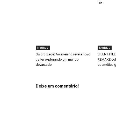
Dia
Notícias
Notícias
Sword Sage: Awakening revela novo
SILENT HILL
trailer explorando um mundo
REMAKE col
devastado
cosmética g
Deixe um comentário!