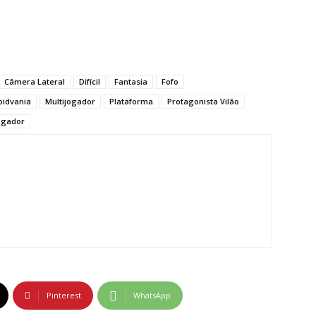
Câmera Lateral
Difícil
Fantasia
Fofo
oidvania
Multijogador
Plataforma
Protagonista Vilão
ogador
Pinterest
WhatsApp