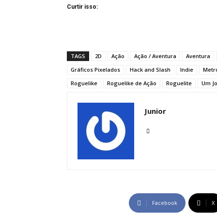
Curtir isso:
TAGS
2D
Ação
Ação / Aventura
Aventura
Gráficos Pixelados
Hack and Slash
Indie
Metr
Roguelike
Roguelike de Ação
Roguelite
Um J
Junior
Facebook
X