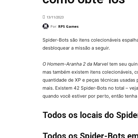
13/11/2023
Por:
RPS Games
Spider-Bots são itens colecionáveis ​​espal
desbloquear a missão a seguir.
O Homem-Aranha 2 da Marvel
tem seu quinh
mas também existem itens colecionáveis, 
quantidade de XP e peças técnicas usadas pa
mais. Existem 42 Spider-Bots no total – vej
quando você estiver por perto, então tenh
Todos os locais do Spide
Todos os Spider-Bots em