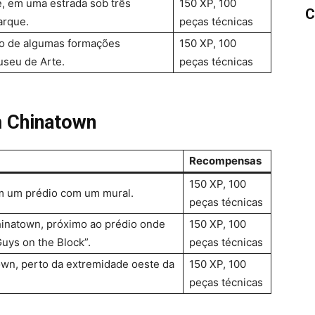
, em uma estrada sob três
150 XP, 100
C
arque.
peças técnicas
po de algumas formações
150 XP, 100
useu de Arte.
peças técnicas
m Chinatown
Recompensas
150 XP, 100
m um prédio com um mural.
peças técnicas
hinatown, próximo ao prédio onde
150 XP, 100
uys on the Block”.
peças técnicas
own, perto da extremidade oeste da
150 XP, 100
peças técnicas