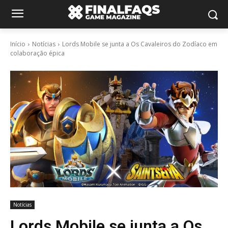
Início
Notícias
Lords Mobile se junta a Os Cavaleiros do Zodíaco em
colaboração épica
Notícias
Lords Mobile se junta a Os