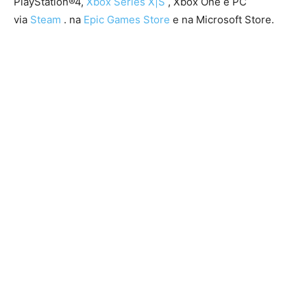
PlayStation®4,
Xbox Series X|S
, Xbox One e PC
via
Steam
. na
Epic Games Store
e na Microsoft Store.