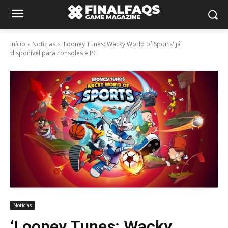
Início
Notícias
'Looney Tunes: Wacky World of Sports' já
disponível para consoles e PC
Notícias
‘Looney Tunes: Wacky