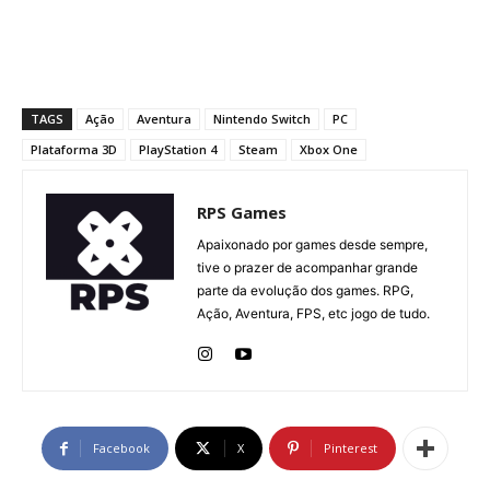
TAGS
Ação
Aventura
Nintendo Switch
PC
Plataforma 3D
PlayStation 4
Steam
Xbox One
RPS Games
Apaixonado por games desde sempre,
tive o prazer de acompanhar grande
parte da evolução dos games. RPG,
Ação, Aventura, FPS, etc jogo de tudo.
Facebook
X
Pinterest