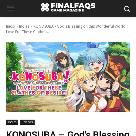
Início
Indies
KONOSUBA - God's Blessing on this Wonderful World!
Love For These Clothes...
Indies
Reviews
KONOSUBA – God’s Blessing