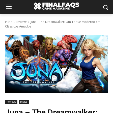
Início
Reviews
Juna - The Dreamwalker: Um Toque Moderno em
Clássicos Amados
Reviews
Indies
Juna – The Dreamwalker: