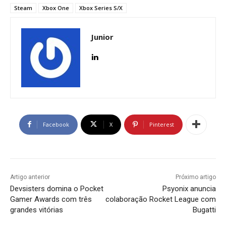
Steam
Xbox One
Xbox Series S/X
Junior
Facebook
X
Pinterest
Artigo anterior
Próximo artigo
Devsisters domina o Pocket
Psyonix anuncia
Gamer Awards com três
colaboração Rocket League com
grandes vitórias
Bugatti