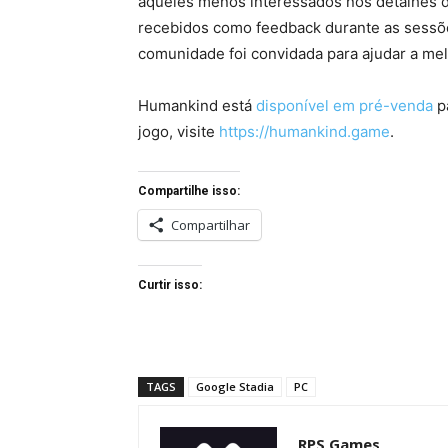
aqueles menos interessados ​​nos detalhes 
recebidos como feedback durante as sessõe
comunidade foi convidada para ajudar a mel
Humankind está
disponível em pré-venda
pa
jogo, visite
https://humankind.game
.
Compartilhe isso:
Compartilhar
Curtir isso:
TAGS
Google Stadia
PC
RPS Games