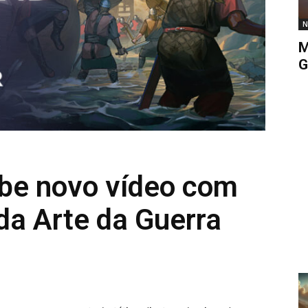
N
M
G
be novo vídeo com
da Arte da Guerra