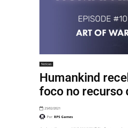
Notícias
Humankind rece
foco no recurso 
25/02/2021
Por:
RPS Games