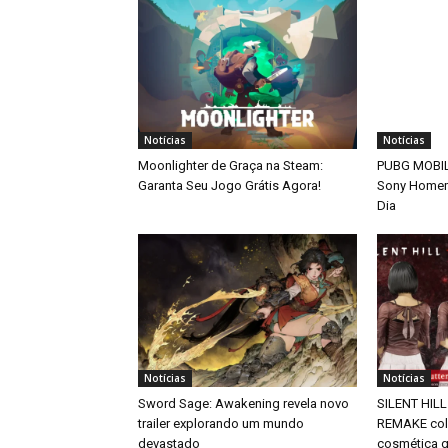
Notícias
Notícias
Moonlighter de Graça na Steam:
PUBG MOBILE
Garanta Seu Jogo Grátis Agora!
Sony Home
Dia
Notícias
Notícias
Sword Sage: Awakening revela novo
SILENT HILL
trailer explorando um mundo
REMAKE col
devastado
cosmética g