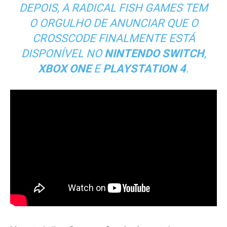
DEPOIS, A RADICAL FISH GAMES TEM
O ORGULHO DE ANUNCIAR QUE O
CROSSCODE FINALMENTE ESTÁ
DISPONÍVEL NO
NINTENDO SWITCH
,
XBOX ONE
E
PLAYSTATION 4
.