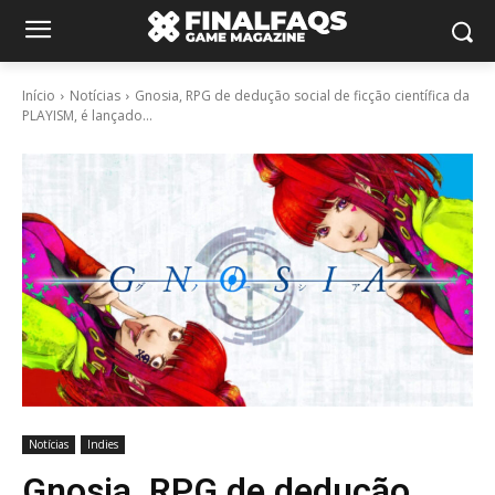
Início
Notícias
Gnosia, RPG de dedução social de ficção científica da
PLAYISM, é lançado...
Notícias
Indies
Gnosia, RPG de dedução