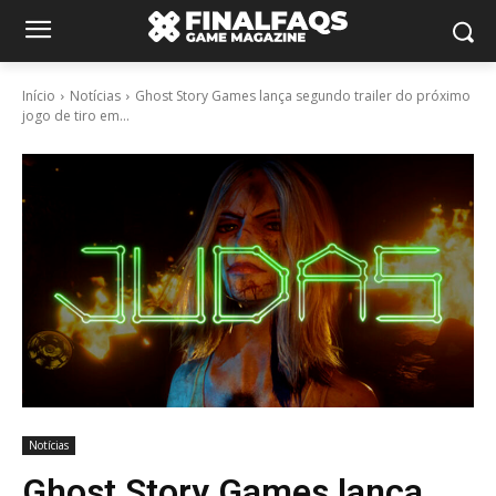
Início
Notícias
Ghost Story Games lança segundo trailer do próximo
jogo de tiro em...
Notícias
Ghost Story Games lança