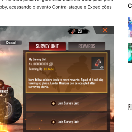
C
obby, acessando o evento Contra-ataque e Expedições