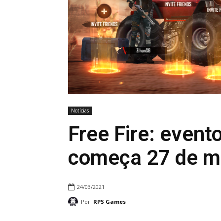
Notícias
Free Fire: event
começa 27 de m
24/03/2021
Por:
RPS Games