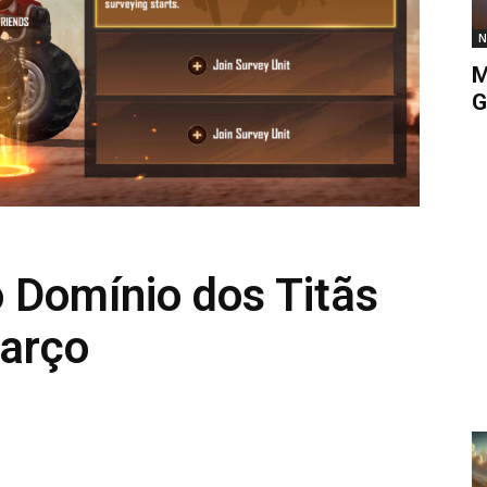
N
M
G
o Domínio dos Titãs
arço