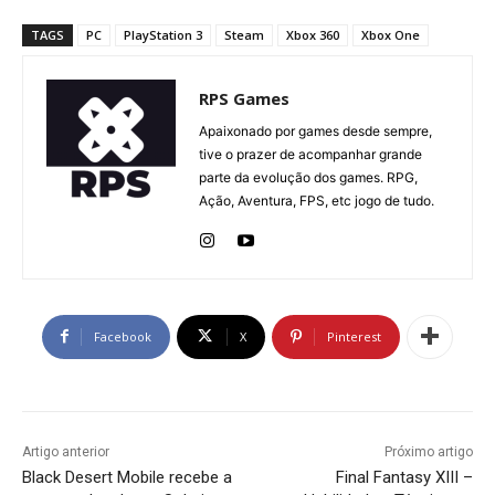
TAGS
PC
PlayStation 3
Steam
Xbox 360
Xbox One
RPS Games
Apaixonado por games desde sempre,
tive o prazer de acompanhar grande
parte da evolução dos games. RPG,
Ação, Aventura, FPS, etc jogo de tudo.
Facebook
X
Pinterest
Artigo anterior
Próximo artigo
Black Desert Mobile recebe a
Final Fantasy XIII –