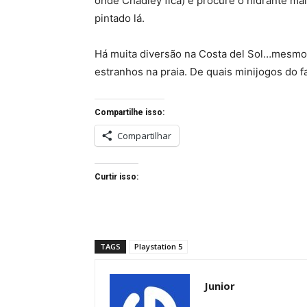
onde Chadley fica) e procure o hidrante ma
pintado lá.
Há muita diversão na Costa del Sol…mesmo
estranhos na praia. De quais minijogos do 
Compartilhe isso:
Compartilhar
Curtir isso:
TAGS
Playstation 5
Junior