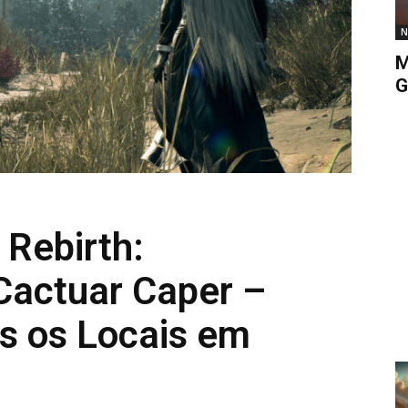
N
M
G
 Rebirth:
Cactuar Caper –
s os Locais em