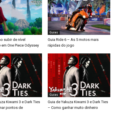
Guias
 subir de nível
Guia Ride 6 – As 5 motos mais
 em One Piece Odyssey
rápidas do jogo
Guias
uza Kiwami 3 e Dark Ties
Guia de Yakuza Kiwami 3 e Dark Ties
mar pontos de
– Como ganhar muito dinheiro