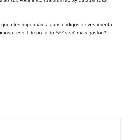
is ao sul. Você encontrará um spray Cactuar rosa
 que eles imponham alguns códigos de vestimenta
famoso resort de praia do
FF7
você mais gostou?