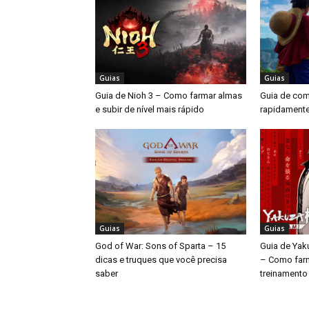
Guias
Guias
Guia de Nioh 3 – Como farmar almas
Guia de como
e subir de nível mais rápido
rapidamente
Guias
Guias
God of War: Sons of Sparta – 15
Guia de Yak
dicas e truques que você precisa
– Como far
saber
treinamento