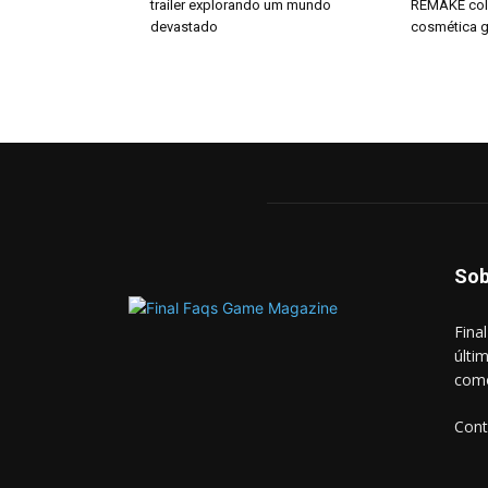
trailer explorando um mundo
REMAKE col
devastado
cosmética g
Sob
Fina
últi
como
Cont