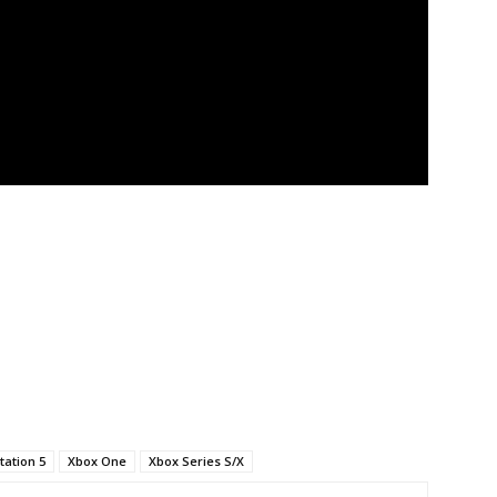
tation 5
Xbox One
Xbox Series S/X