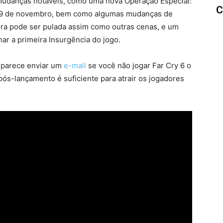
mudanças notáveis, como uma nova Operação Especial:
C
ia 9 de novembro, bem como algumas mudanças de
gora pode ser pulada assim como outras cenas, e um
ar a primeira Insurgência do jogo.
m parece enviar um
e-mail
se você não jogar Far Cry 6 o
ós-lançamento é suficiente para atrair os jogadores