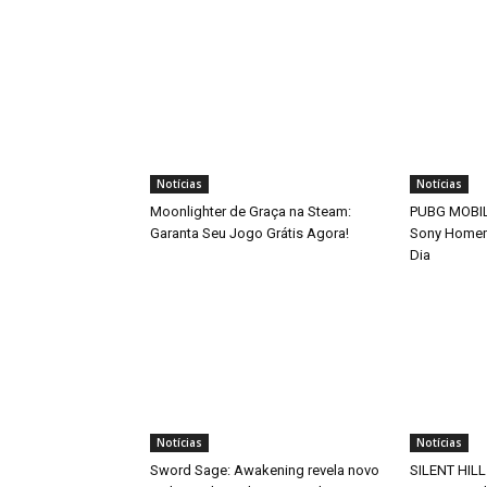
Notícias
Notícias
Moonlighter de Graça na Steam:
PUBG MOBILE
Garanta Seu Jogo Grátis Agora!
Sony Home
Dia
Notícias
Notícias
Sword Sage: Awakening revela novo
SILENT HILL