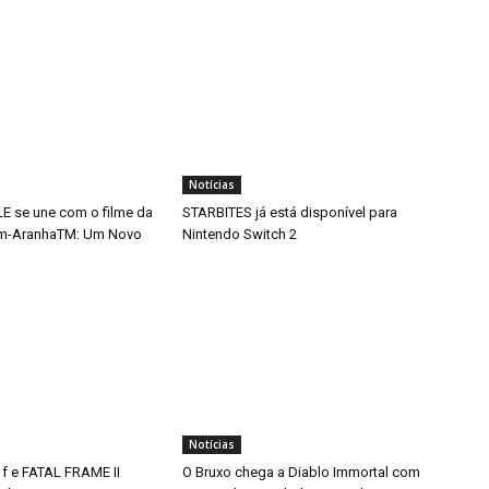
Notícias
 se une com o filme da
STARBITES já está disponível para
m-AranhaTM: Um Novo
Nintendo Switch 2
Notícias
 f e FATAL FRAME II
O Bruxo chega a Diablo Immortal com