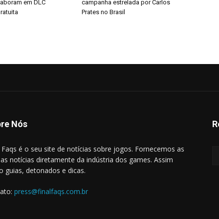
aboram em DLC
campanha estrelada por Carlos
ratuita
Prates no Brasil
re Nós
R
l Faqs é o seu site de notícias sobre jogos. Fornecemos as
mas notícias diretamente da indústria dos games. Assim
 guias, detonados e dicas.
ato:
press@finalfaqs.com.br