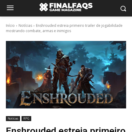
Início
Notícias
Enshrouded estreia primeiro trailer de jogabilidade
mostrando combate, armas e inimigos
Notícias
RPG
Enshrouded estreia primeiro