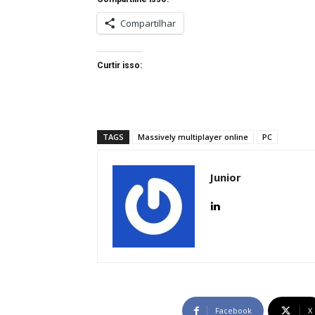
Compartilhar
Curtir isso:
TAGS
Massively multiplayer online
PC
Junior
Facebook
X