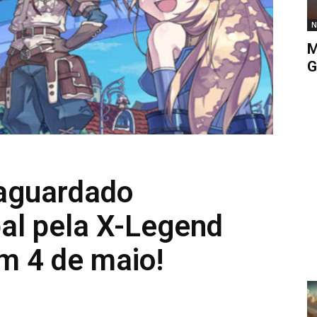
N
M
G
 aguardado
al pela X-Legend
m 4 de maio!