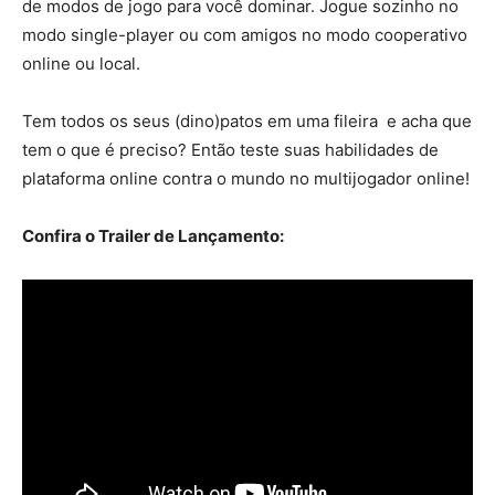
de modos de jogo para você dominar. Jogue sozinho no
modo single-player ou com amigos no modo cooperativo
online ou local.
Tem todos os seus (dino)patos em uma fileira e acha que
tem o que é preciso? Então teste suas habilidades de
plataforma online contra o mundo no multijogador online!
Confira o Trailer de Lançamento: