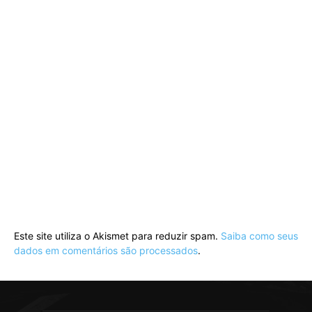
Este site utiliza o Akismet para reduzir spam.
Saiba como seus
dados em comentários são processados
.