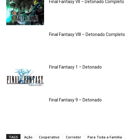
Final Fantasy VII – Detonado Completo
Final Fantasy VIII – Detonado Completo
Final Fantasy 1 – Detonado
Final Fantasy 9 – Detonado
TAGS
Ação
Cooperativo
Corredor
Para Toda a Família