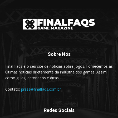
Sobre Nós
Final Faqs é o seu site de notícias sobre jogos. Fornecemos as
últimas notícias diretamente da indústria dos games. Assim
como guias, detonados e dicas.
Contato:
press@finalfaqs.com.br
Redes Sociais