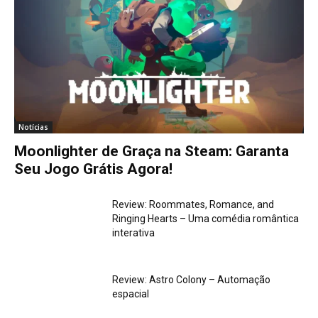
Notícias
Moonlighter de Graça na Steam: Garanta
Seu Jogo Grátis Agora!
Review: Roommates, Romance, and
Ringing Hearts – Uma comédia romântica
interativa
Review: Astro Colony – Automação
espacial