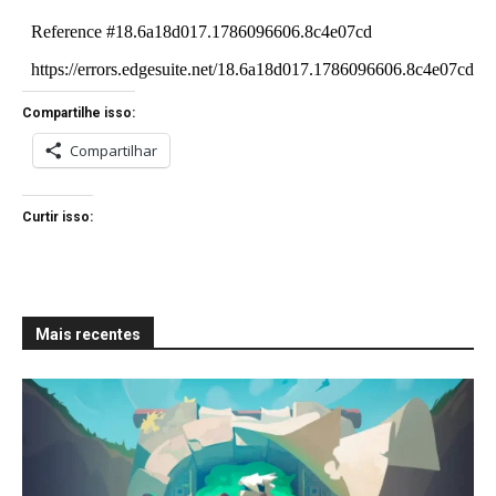
Compartilhe isso:
Compartilhar
Curtir isso:
Mais recentes