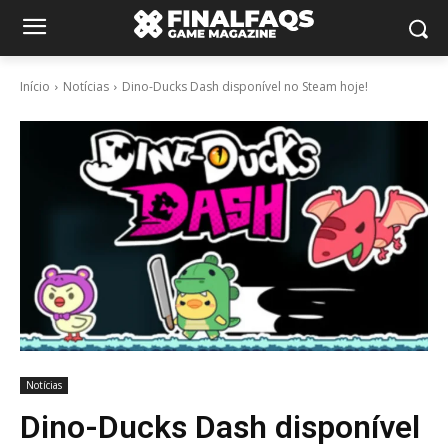
Início
Notícias
Dino-Ducks Dash disponível no Steam hoje!
Notícias
Dino-Ducks Dash disponível