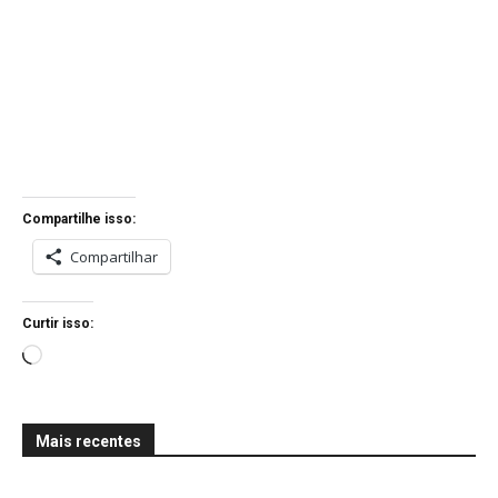
Compartilhe isso:
Compartilhar
Curtir isso:
C
a
r
Mais recentes
r
e