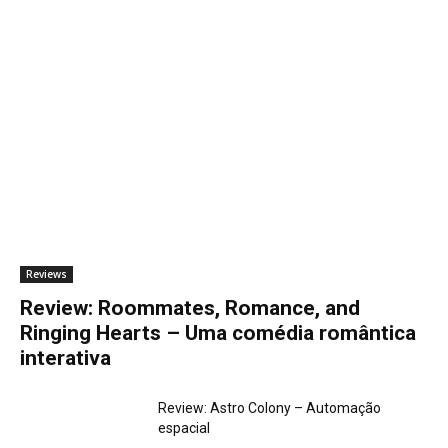
g
a
n
d
o
.
.
.
Reviews
Review: Roommates, Romance, and
Ringing Hearts – Uma comédia romântica
interativa
Review: Astro Colony – Automação
espacial