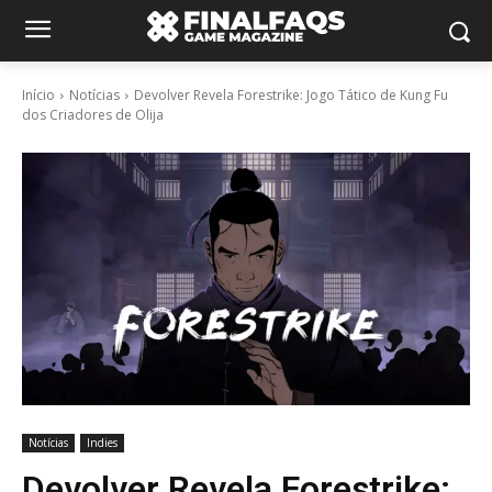
Início
Notícias
Devolver Revela Forestrike: Jogo Tático de Kung Fu
dos Criadores de Olija
Notícias
Indies
Devolver Revela Forestrike: