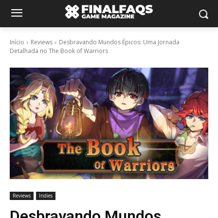
Início
Reviews
Desbravando Mundos Épicos: Uma Jornada
Detalhada no The Book of Warriors
Reviews
Indies
Desbravando Mundos