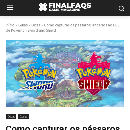
Início
Guias
Dicas
Como capturar os pássaros lendários no DLC
de Pokémon Sword and Shield
Dicas
Guias
Como capturar os pássaros