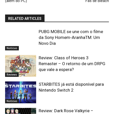
(além do PC)
Fãs de Bleach
RELATED ARTICLES
PUBG MOBILE se une com o filme
da Sony Homem-AranhaTM: Um
Novo Dia
Notícias
Review: Class of Heroes 3
Remaster – O retorno de um DRPG
que vale a espera?
Reviews
STARBITES já está disponível para
Nintendo Switch 2
Notícias
Review: Dark Rose Valkyrie –