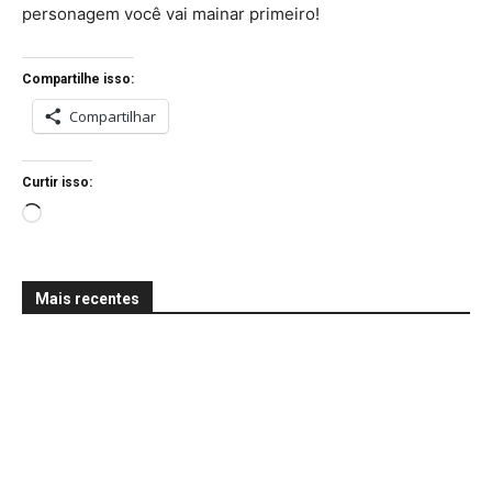
personagem você vai mainar primeiro!
Compartilhe isso:
Compartilhar
Curtir isso:
C
a
r
Mais recentes
r
e
g
a
n
d
o