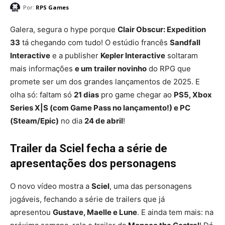
Por:
RPS Games
Galera, segura o hype porque
Clair Obscur: Expedition
33
tá chegando com tudo! O estúdio francês
Sandfall
Interactive
e a publisher
Kepler Interactive
soltaram
mais informações
e um trailer novinho
do RPG que
promete ser um dos grandes lançamentos de 2025. E
olha só: faltam só
21 dias
pro game chegar ao
PS5, Xbox
Series X|S (com Game Pass no lançamento!) e PC
(Steam/Epic)
no dia
24 de abril
!
Trailer da Sciel fecha a série de
apresentações dos personagens
O novo vídeo mostra a
Sciel
, uma das personagens
jogáveis, fechando a série de trailers que já
apresentou
Gustave, Maelle e Lune
. E ainda tem mais: na