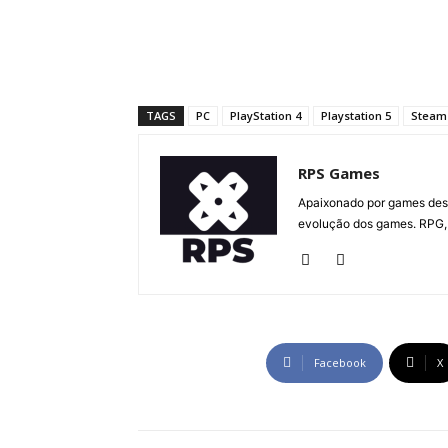
TAGS
PC
PlayStation 4
Playstation 5
Steam
RPS Games
Apaixonado por games desd
evolução dos games. RPG, 
Facebook
X