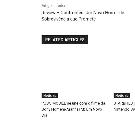
Artigo anterior
Review – Confronted: Um Novo Horror de
Sobrevivência que Promete
RELATED ARTICLES
Notícias
Notícias
PUBG MOBILE se une com o filme da
STARBITES j
Sony Homem-AranhaTM: Um Novo
Nintendo Sw
Dia