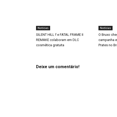
Notícias
Notícias
SILENT HILL f e FATAL FRAME II
O Bruxo che
REMAKE colaboram em DLC
campanha es
cosmética gratuita
Prates no Br
Deixe um comentário!