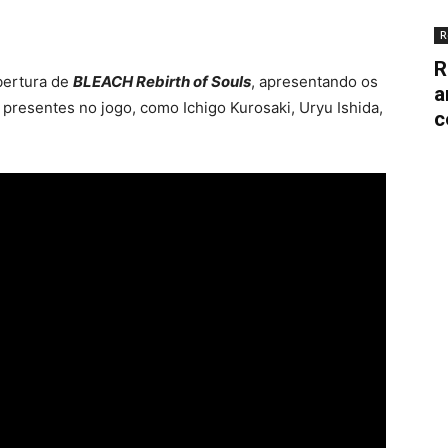
R
R
bertura de
BLEACH Rebirth of Souls
, apresentando os
a
presentes no jogo, como Ichigo Kurosaki, Uryu Ishida,
c