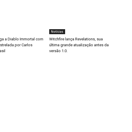
Notícias
ga a Diablo Immortal com
Witchfire lança Revelations, sua
trelada por Carlos
última grande atualização antes da
asil
versão 1.0.