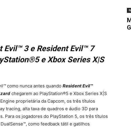
N
M
G
 Evil™ 3 e Resident Evil™ 7
yStation®5 e Xbox Series X|S
il™
como nunca antes quando
Resident Evil™
azard
chegarem ao PlayStation®5 e Xbox Series X|S
Engine proprietária da Capcom, os três títulos
ay tracing, alta taxa de quadros e áudio 3D para
 Para os jogadores do PlayStation 5, os três títulos
ualSense™, como feedback tátil e gatilhos