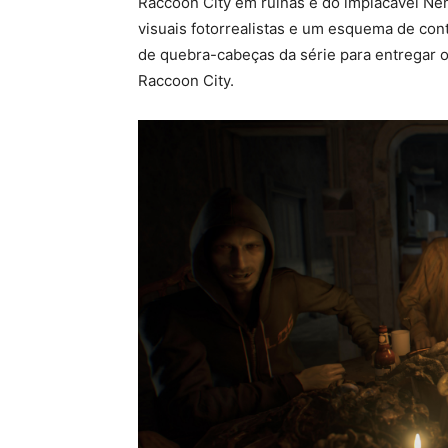
Raccoon City em ruínas e do implacável Ne
visuais fotorrealistas e um esquema de co
de quebra-cabeças da série para entregar o 
Raccoon City.