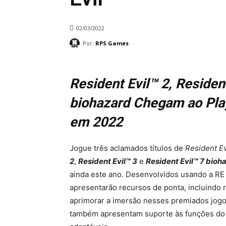
02/03/2022
Por:
RPS Games
Resident Evil™ 2, Resident
biohazard Chegam ao Pla
em 2022
Jogue três aclamados títulos de
Resident Ev
2
,
Resident Evil™ 3
e
Resident Evil™ 7 bioh
ainda este ano. Desenvolvidos usando a RE 
apresentarão recursos de ponta, incluindo r
aprimorar a imersão nesses premiados jogos.
também apresentam suporte às funções do D