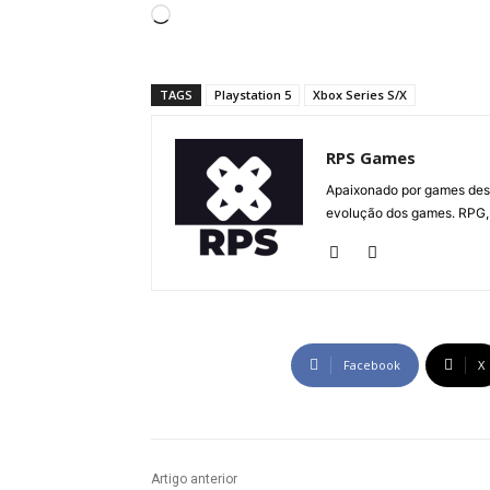
C
a
r
TAGS
Playstation 5
Xbox Series S/X
r
e
RPS Games
g
a
Apaixonado por games desd
evolução dos games. RPG, 
n
d
o
.
.
.
Facebook
X
Artigo anterior