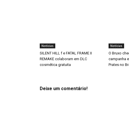
Notícias
Notícias
SILENT HILL f e FATAL FRAME II
O Bruxo che
REMAKE colaboram em DLC
campanha es
cosmética gratuita
Prates no Br
Deixe um comentário!