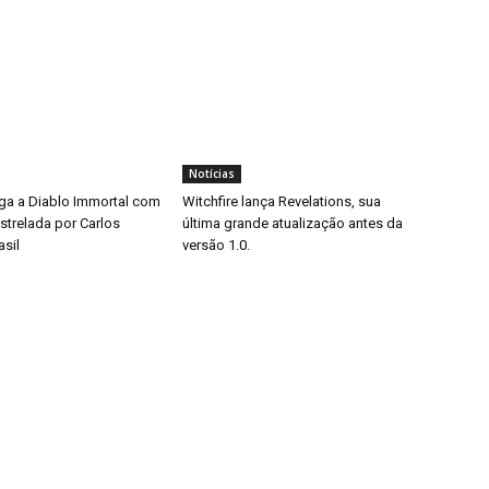
Notícias
ga a Diablo Immortal com
Witchfire lança Revelations, sua
trelada por Carlos
última grande atualização antes da
asil
versão 1.0.