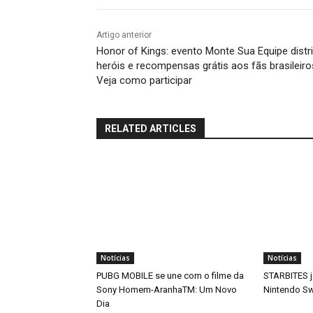
Artigo anterior
Honor of Kings: evento Monte Sua Equipe distri
heróis e recompensas grátis aos fãs brasileiro
Veja como participar
RELATED ARTICLES
Notícias
Notícias
PUBG MOBILE se une com o filme da
STARBITES j
Sony Homem-AranhaTM: Um Novo
Nintendo Sw
Dia