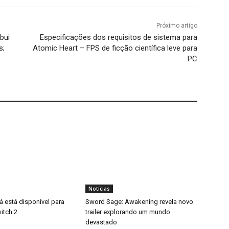
Próximo artigo
bui
Especificações dos requisitos de sistema para
s;
Atomic Heart – FPS de ficção científica leve para
PC
Notícias
á está disponível para
Sword Sage: Awakening revela novo
itch 2
trailer explorando um mundo
devastado