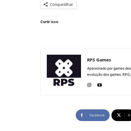
Compartilhar
Curtir isso:
RPS Games
Apaixonado por games desd
evolução dos games. RPG, 
Facebook
X