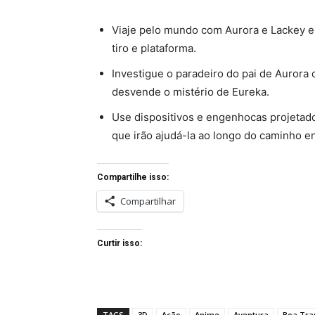
Viaje pelo mundo com Aurora e Lackey e
tiro e plataforma.
Investigue o paradeiro do pai de Auror
desvende o mistério de Eureka.
Use dispositivos e engenhocas projetado
que irão ajudá-la ao longo do caminho e
Compartilhe isso:
Compartilhar
Curtir isso:
TAGS
3D
Ação
Anime
Aventura
Boa Tr