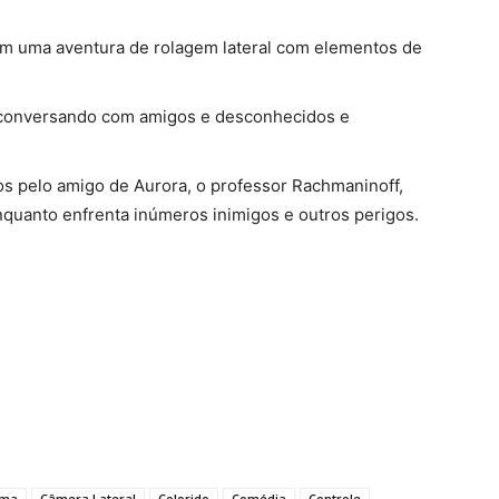
m uma aventura de rolagem lateral com elementos de
a conversando com amigos e desconhecidos e
s pelo amigo de Aurora, o professor Rachmaninoff,
nquanto enfrenta inúmeros inimigos e outros perigos.
ama
Câmera Lateral
Colorido
Comédia
Controle