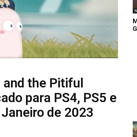
N
M
G
and the Pitiful
çado para PS4, PS5 e
Janeiro de 2023