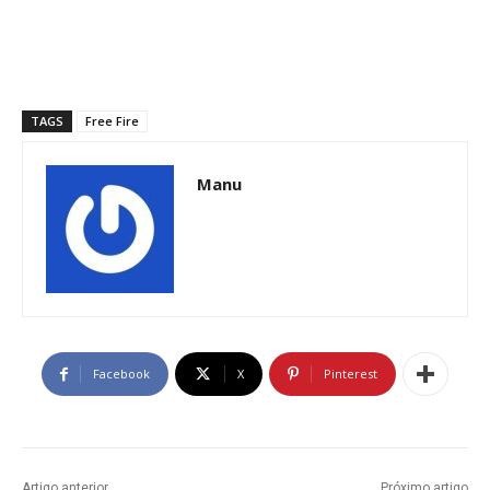
TAGS
Free Fire
Manu
Facebook
X
Pinterest
Artigo anterior
Próximo artigo