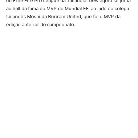
no Free Fire Pro League da Tailândia. Dew agora se junta
ao hall da fama do MVP do Mundial FF, ao lado do colega
tailandês Moshi da Buriram United, que foi o MVP da
edição anterior do campeonato.