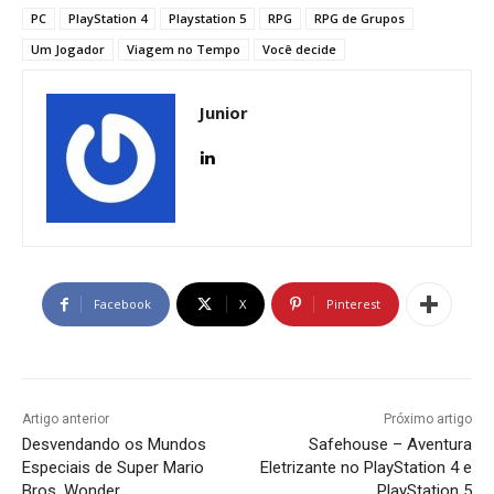
PC
PlayStation 4
Playstation 5
RPG
RPG de Grupos
Um Jogador
Viagem no Tempo
Você decide
Junior
Facebook
X
Pinterest
Artigo anterior
Próximo artigo
Desvendando os Mundos
Safehouse – Aventura
Especiais de Super Mario
Eletrizante no PlayStation 4 e
Bros. Wonder
PlayStation 5