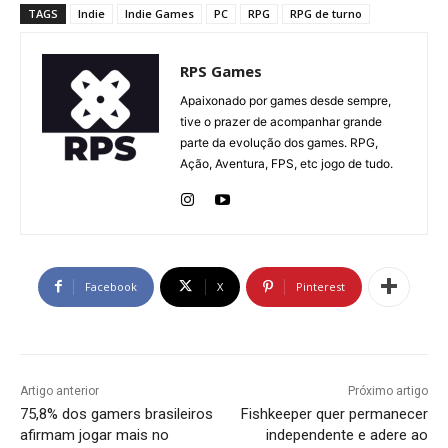
TAGS
Indie
Indie Games
PC
RPG
RPG de turno
RPS Games
Apaixonado por games desde sempre,
tive o prazer de acompanhar grande
parte da evolução dos games. RPG,
Ação, Aventura, FPS, etc jogo de tudo.
Facebook
X
Pinterest
Artigo anterior
Próximo artigo
75,8% dos gamers brasileiros
Fishkeeper quer permanecer
afirmam jogar mais no
independente e adere ao