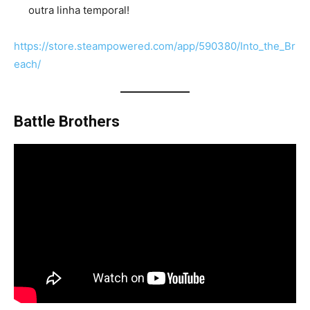
outra linha temporal!
https://store.steampowered.com/app/590380/Into_the_Br
each/
Battle Brothers