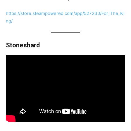
https://store.steampowered.com/app/527230/For_The_Ki
ng/
Stoneshard