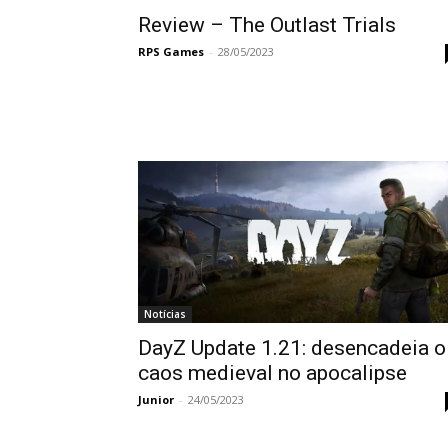
Review – The Outlast Trials
RPS Games
-
28/05/2023
Notícias
DayZ Update 1.21: desencadeia o
caos medieval no apocalipse
Junior
-
24/05/2023