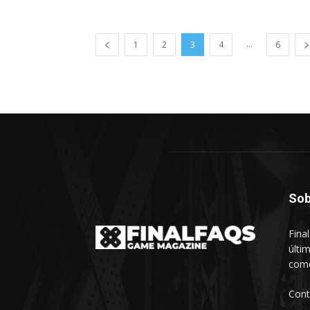
...
1
2
3
4
6
Sob
Fina
últi
como
Cont