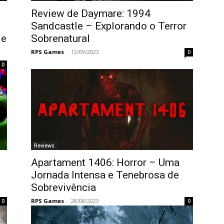
Review de Daymare: 1994
Sandcastle – Explorando o Terror
de
Sobrenatural
RPS Games
-
12/09/2023
0
0
Reviews
Apartament 1406: Horror – Uma
Jornada Intensa e Tenebrosa de
Sobrevivência
RPS Games
-
28/08/2023
0
0