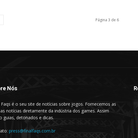
Página 3 de 6
re Nós
R
l Faqs é o seu site de notícias sobre jogos. Fornecemos as
mas notícias diretamente da indústria dos games. Assim
 guias, detonados e dicas.
ato:
press@finalfaqs.com.br