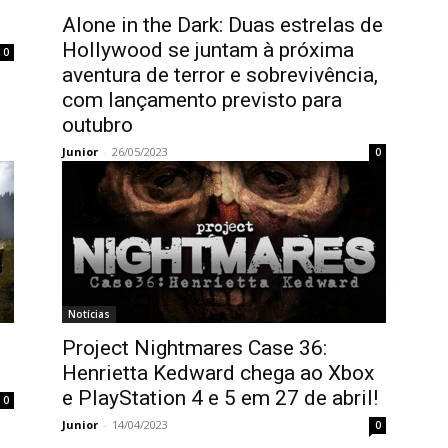
Alone in the Dark: Duas estrelas de
Hollywood se juntam à próxima
0
aventura de terror e sobrevivência,
com lançamento previsto para
outubro
Junior
-
26/05/2023
0
Notícias
Project Nightmares Case 36:
Henrietta Kedward chega ao Xbox
e PlayStation 4 e 5 em 27 de abril!
0
Junior
-
14/04/2023
0