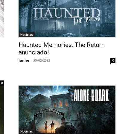
Notícias
Haunted Memories: The Return
anunciado!
Junior
-
29/05/2023
0
0
Notícias