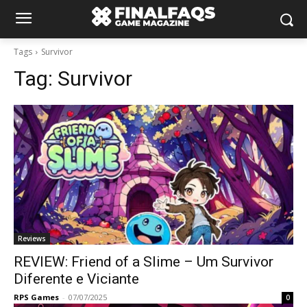
Tags
Survivor
Tag:
Survivor
Reviews
REVIEW: Friend of a Slime – Um Survivor
Diferente e Viciante
RPS Games
-
07/07/2025
0