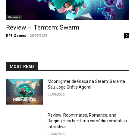
Reviews
Review – Temtem: Swarm
RPS Games
-
25/05/2025
0
MOST READ
Moonlighter de Graça na Steam: Garanta
Seu Jogo Grátis Agora!
06/08/2026
Review: Roommates, Romance, and
Ringing Hearts – Uma comédia romântica
interativa
04/08/2026