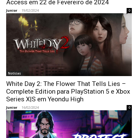
Access em 22 de Fevereiro de 2024
Junior
-
19/02/2024
0
Notícias
White Day 2: The Flower That Tells Lies –
Complete Edition para PlayStation 5 e Xbox
Series X|S em Yeondu High
Junior
-
16/02/2024
0