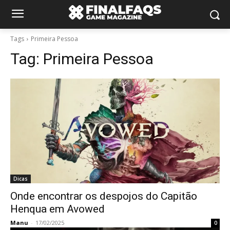
Tags
Primeira Pessoa
Tag:
Primeira Pessoa
Dicas
Onde encontrar os despojos do Capitão
Henqua em Avowed
Manu
-
17/02/2025
0