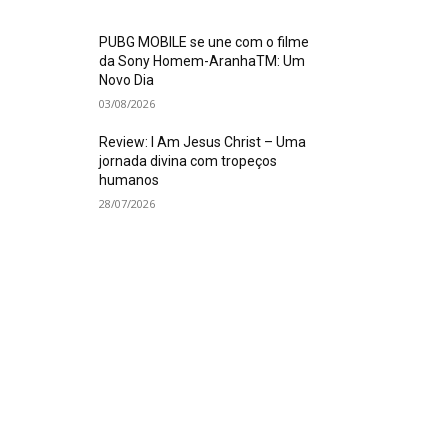
PUBG MOBILE se une com o filme
da Sony Homem-AranhaTM: Um
Novo Dia
03/08/2026
Review: I Am Jesus Christ – Uma
jornada divina com tropeços
humanos
28/07/2026