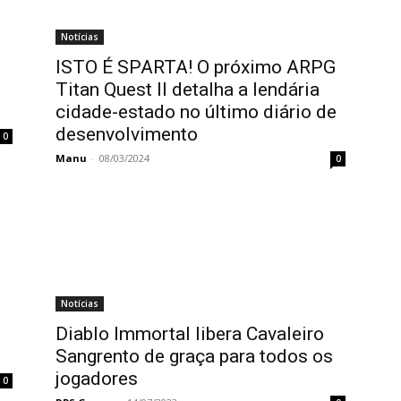
Notícias
ISTO É SPARTA! O próximo ARPG
Titan Quest II detalha a lendária
cidade-estado no último diário de
desenvolvimento
0
Manu
-
08/03/2024
0
Notícias
Diablo Immortal libera Cavaleiro
Sangrento de graça para todos os
jogadores
0