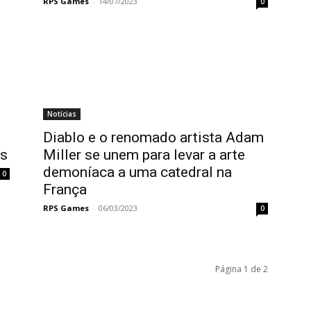
RPS Games
-
14/07/2023
0
Notícias
Diablo e o renomado artista Adam
es
Miller se unem para levar a arte
demoníaca a uma catedral na
0
França
RPS Games
-
06/03/2023
0
Página 1 de 2