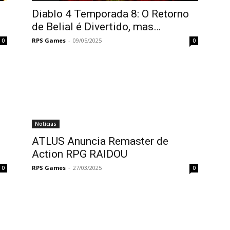
Diablo 4 Temporada 8: O Retorno
de Belial é Divertido, mas…
RPS Games
-
09/05/2025
0
0
Notícias
ATLUS Anuncia Remaster de
Action RPG RAIDOU
RPS Games
-
27/03/2025
0
0