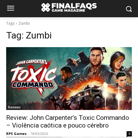
Tags
Zumbi
Tag:
Zumbi
Reviews
Review: John Carpenter’s Toxic Commando
– Violência caótica e pouco cérebro
RPS Games
-
18/03/2026
0