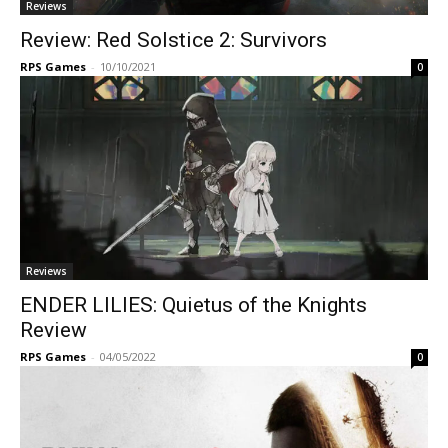
Reviews
Review: Red Solstice 2: Survivors
RPS Games
-
10/10/2021
0
Reviews
ENDER LILIES: Quietus of the Knights
Review
RPS Games
-
04/05/2022
0