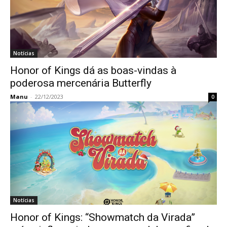
Notícias
Honor of Kings dá as boas-vindas à
poderosa mercenária Butterfly
Manu
-
22/12/2023
0
Notícias
Honor of Kings: “Showmatch da Virada”