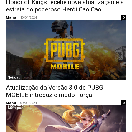
Honor of Kings recebe nova atualização e a
estreia do poderoso Herói Cao Cao
Manu
-
10/01/2024
0
Notícias
Atualização da Versão 3.0 de PUBG
MOBILE introduz o modo Força
Manu
-
09/01/2024
0