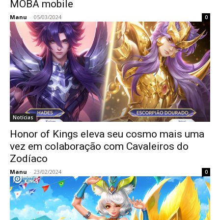
MOBA mobile
Manu
-
05/03/2024
0
Notícias
Honor of Kings eleva seu cosmo mais uma
vez em colaboração com Cavaleiros do
Zodíaco
Manu
-
23/02/2024
0