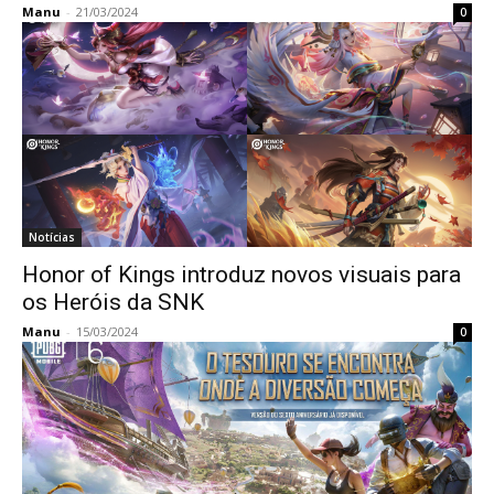
Manu
-
21/03/2024
0
Notícias
Honor of Kings introduz novos visuais para
os Heróis da SNK
Manu
-
15/03/2024
0