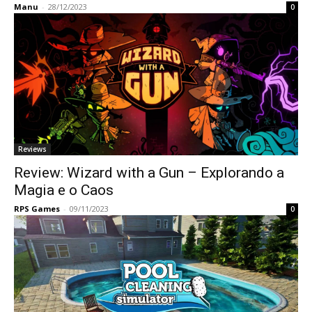
Manu
-
28/12/2023
0
Reviews
Review: Wizard with a Gun – Explorando a
Magia e o Caos
RPS Games
-
09/11/2023
0