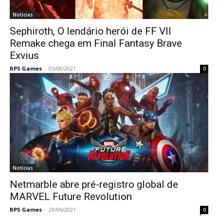
Notícias
Sephiroth, O lendário herói de FF VII
Remake chega em Final Fantasy Brave
Exvius
RPS Games
-
05/08/2021
0
Notícias
Netmarble abre pré-registro global de
MARVEL Future Revolution
RPS Games
-
29/06/2021
0