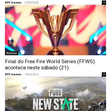
RPS Games
-
23/05/2022
0
Notícias
Final do Free Fire World Series (FFWS)
acontece neste sábado (21)
RPS Games
-
19/05/2022
0