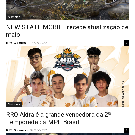
Notícias
NEW STATE MOBILE recebe atualização de
maio
RPS Games
-
19/05/2022
0
Notícias
RRQ Akira é a grande vencedora da 2ª
Temporada da MPL Brasil!
RPS Games
-
02/05/2022
0