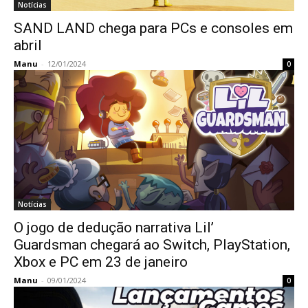
Notícias
SAND LAND chega para PCs e consoles em
abril
Manu
-
12/01/2024
0
Notícias
O jogo de dedução narrativa Lil’
Guardsman chegará ao Switch, PlayStation,
Xbox e PC em 23 de janeiro
Manu
-
09/01/2024
0